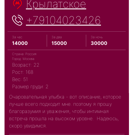
Крылатское
+79104023426
За час
За два
За ночь
14000
15000
30000
Страна: Россия
Город: Москва
Возраст: 22
Рост: 168
Вес: 51
Размер груди: 2
Очаровательная улыбка - вот описание, которое
лучше всего подходит мне. поэтому я прошу
благоразумия и уважения, чтобы интимная
встреча прошла на высоком уровне. Надеюсь,
скоро увидимся.