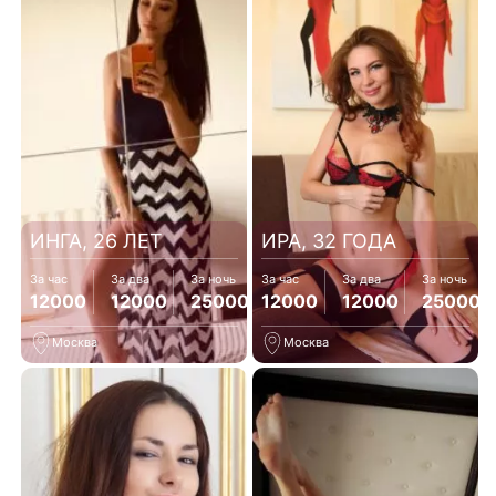
ИНГА, 26 ЛЕТ
ИРА, 32 ГОДА
За час
За два
За ночь
За час
За два
За ночь
12000
12000
25000
12000
12000
25000
Москва
Москва