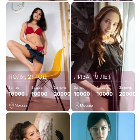
ПОЛЯ, 21 ГОД
ЛИЗА, 19 ЛЕТ
За час
За два
За ночь
За час
За два
За ночь
10000
10000
20000
10000
10000
20000
Москва
Москва