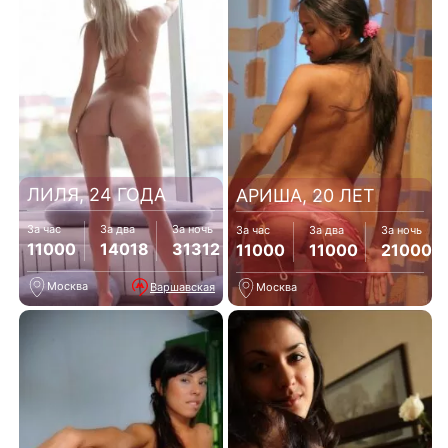
ЛИЛЯ, 24 ГОДА
АРИША, 20 ЛЕТ
За час
За два
За ночь
За час
За два
За ночь
11000
14018
31312
11000
11000
21000
Москва
Варшавская
Москва