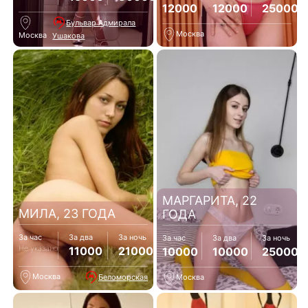
12000
12000
25000
Бульвар Адмирала
Москва
Москва
Ушакова
МАРГАРИТА, 22
МИЛА, 23 ГОДА
ГОДА
За час
За два
За ночь
За час
За два
За ночь
Не указано
11000
21000
10000
10000
25000
Москва
Беломорская
Москва