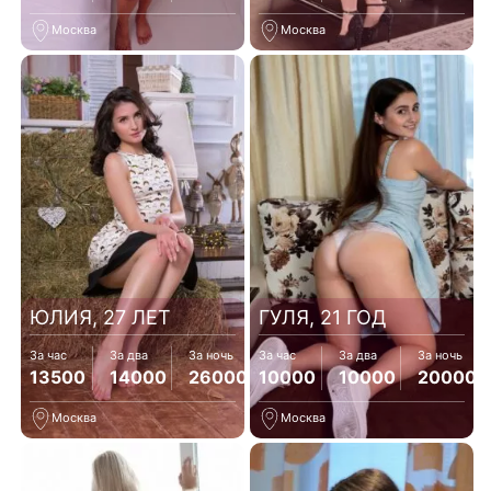
Москва
Москва
ЮЛИЯ, 27 ЛЕТ
ГУЛЯ, 21 ГОД
За час
За два
За ночь
За час
За два
За ночь
13500
14000
26000
10000
10000
20000
Москва
Москва