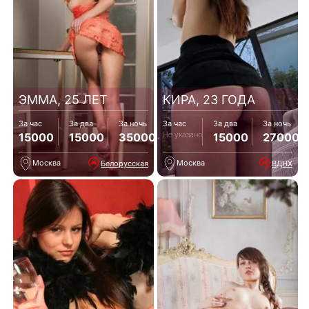
ЭММА, 25 ЛЕТ
КИРА, 23 ГОДА
За час
За два
За ночь
За час
За два
За ночь
Не указано
15000
15000
35000
15000
27000
Москва
Москва
Белорусская
ВДНХ