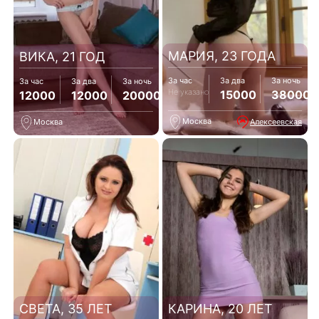
МАРИЯ, 23 ГОДА
ВИКА, 21 ГОД
За час
За два
За ночь
За час
За два
За ночь
Не указано
15000
38000
12000
12000
20000
Москва
Алексеевская
Москва
СВЕТА, 35 ЛЕТ
КАРИНА, 20 ЛЕТ