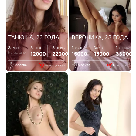
ТАНЮША, 23 ГОДА
ВЕРОНИКА, 23 ГОДА
За час
За два
За ночь
За час
За два
За ночь
Не указано
12000
22000
15000
15000
33000
Москва
Москва
Белорусская
Говорово