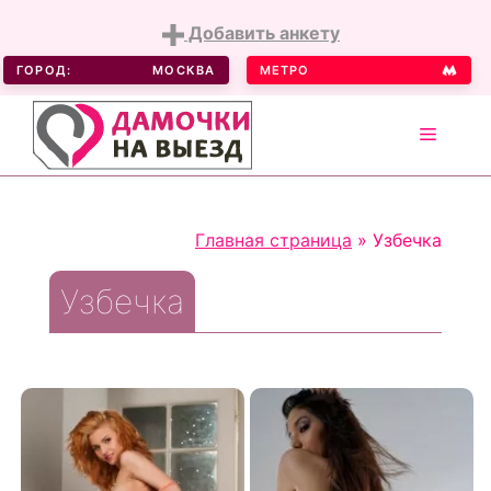
Добавить анкету
ГОРОД:
МОСКВА
МЕТРО
MENU
Skip
to
Главная страница
»
Узбечка
content
Узбечка