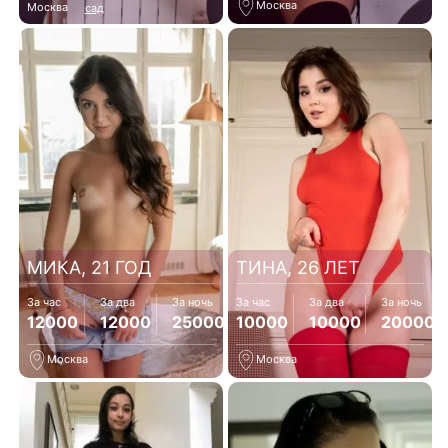
Москва
Москва
сад
МИКА, 21 ГОД
ТИНА, 26 ЛЕТ
За час
За два
За ночь
За час
За два
За ночь
12000
12000
25000
10000
10000
20000
Москва
Москва