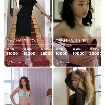
ДИАНА, 21 ГОД
САБИНА, 19 ЛЕТ
За час
За два
За ночь
За час
За два
За ночь
11000
12000
25000
10000
10000
20000
Москва
Москва