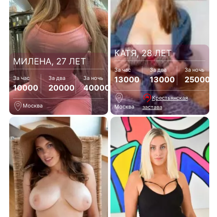
КАТЯ, 28 ЛЕТ
МИЛЕНА, 27 ЛЕТ
За час
За два
За ночь
13000
13000
25000
За час
За два
За ночь
10000
20000
40000
Крестьянская
Москва
Москва
застава