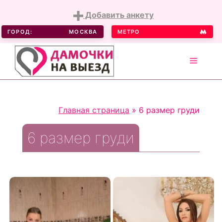
Добавить анкету
ГОРОД:
МОСКВА
МЕТРО
MENU
Skip
to
Главная страница
»
6 размер груди
content
6 размер груди