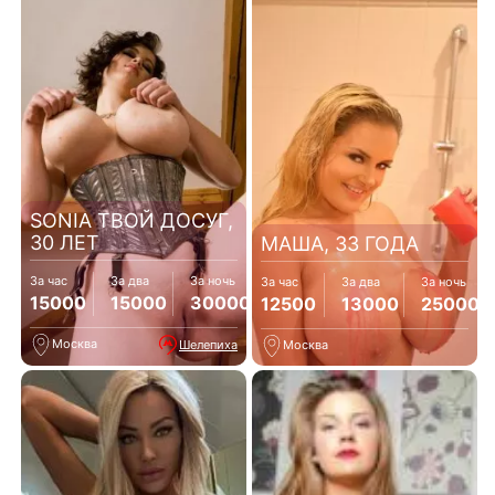
SONIA ТВОЙ ДОСУГ,
30 ЛЕТ
МАША, 33 ГОДА
За час
За два
За ночь
За час
За два
За ночь
15000
15000
30000
12500
13000
25000
Москва
Шелепиха
Москва