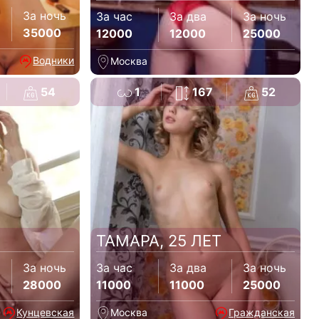
За ночь
За час
За два
За ночь
35000
12000
12000
25000
Водники
Москва
54
1
167
52
ТАМАРА, 25 ЛЕТ
За ночь
За час
За два
За ночь
28000
11000
11000
25000
Кунцевская
Москва
Гражданская