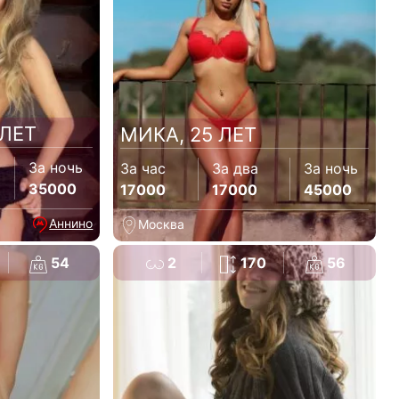
 ЛЕТ
МИКА, 25 ЛЕТ
За ночь
За час
За два
За ночь
35000
17000
17000
45000
Аннино
Москва
54
2
170
56