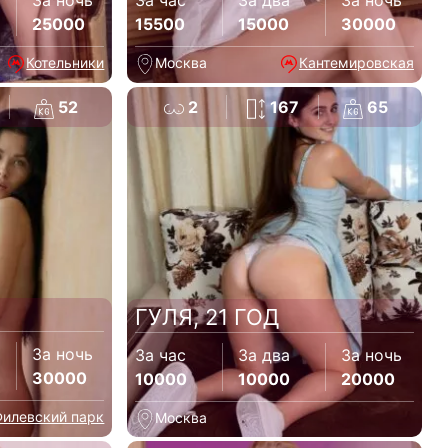
За ночь
За час
За два
За ночь
25000
15500
15000
30000
Котельники
Москва
Кантемировская
52
2
167
65
ГУЛЯ, 21 ГОД
За ночь
За час
За два
За ночь
30000
10000
10000
20000
Филевский парк
Москва