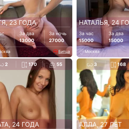
ТЯ, 23 ГОДА
НАТАЛЬЯ, 24 Г
ас
За два
За ночь
За час
За два
зано
13000
27000
15000
15000
осква
Битца
Москва
2
170
55
3
168
АТА, 24 ГОДА
АЛЛА, 27 ЛЕТ