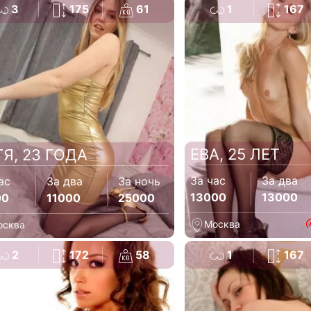
3
175
61
1
167
ЕВА, 25 ЛЕТ
ТЯ, 23 ГОДА
За час
За два
ас
За два
За ночь
13000
13000
00
11000
25000
Москва
осква
2
172
58
1
167