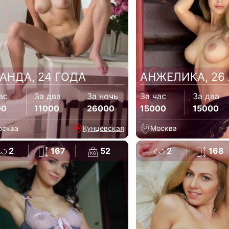
АНДА, 24 ГОДА
АНЖЕЛИКА, 26
ас
За два
За ночь
За час
За два
00
11000
26000
15000
15000
осква
Кунцевская
Москва
2
167
52
2
168