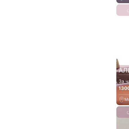
АЛ
За ч
130
М