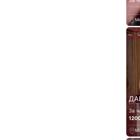
За ч
Не ука
М
ДА
За ч
120
М