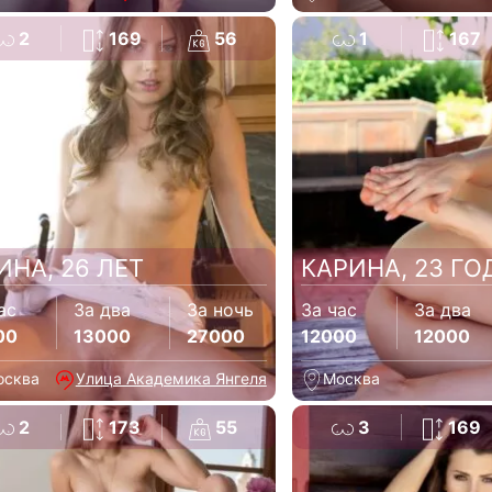
2
169
56
1
167
ИНА, 26 ЛЕТ
КАРИНА, 23 ГО
ас
За два
За ночь
За час
За два
00
13000
27000
12000
12000
осква
Улица Академика Янгеля
Москва
2
173
55
3
169