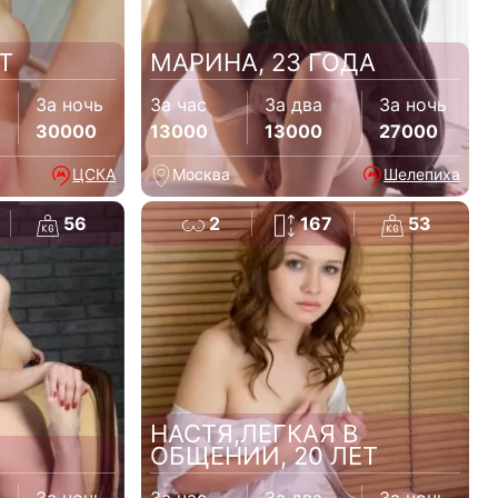
Т
МАРИНА, 23 ГОДА
За ночь
За час
За два
За ночь
30000
13000
13000
27000
ЦСКА
Москва
Шелепиха
56
2
167
53
НАСТЯ,ЛЕГКАЯ В
А
ОБЩЕНИИ, 20 ЛЕТ