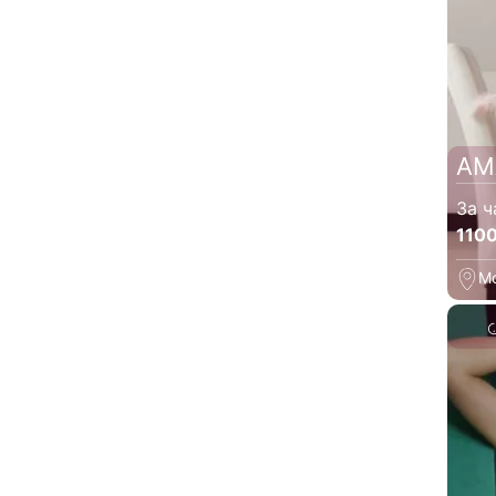
АМ
За ч
110
М