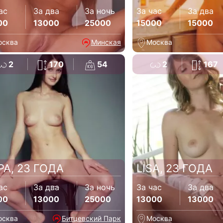
ас
За два
За ночь
За час
За два
00
13000
25000
15000
15000
осква
Минская
Москва
2
170
54
2
167
РА, 23 ГОДА
LISA, 23 ГОДА
ас
За два
За ночь
За час
За два
00
13000
25000
13000
13000
осква
Битцевский Парк
Москва