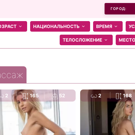
ГОРОД:
ОЗРАСТ
НАЦИОНАЛЬНОСТЬ
ВРЕМЯ
УС
ТЕЛОСЛОЖЕНИЕ
МЕСТ
ассаж
2
165
52
2
168