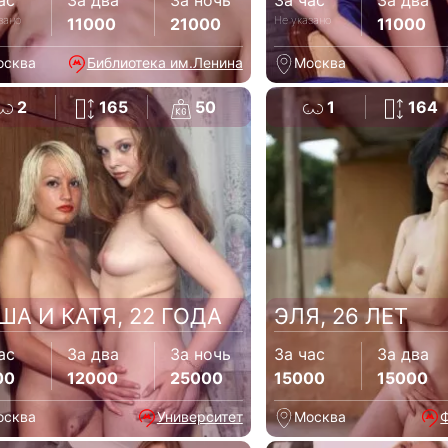
ас
За два
За ночь
За час
За два
зано
Не указано
11000
21000
11000
осква
Библиотека им.Ленина
Москва
2
165
50
1
164
ША И КАТЯ, 22 ГОДА
ЭЛЯ, 26 ЛЕТ
ас
За два
За ночь
За час
За два
00
12000
25000
15000
15000
осква
Университет
Москва