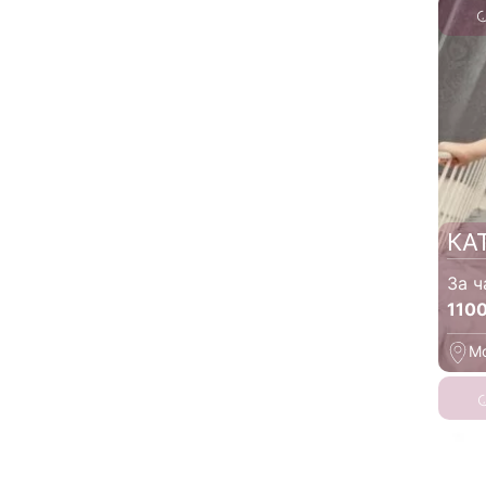
КА
За ч
110
М