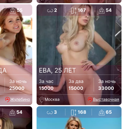
55
2
167
54
ДА
ЕВА, 25 ЛЕТ
За ночь
За час
За два
За ночь
25000
15000
15000
33000
Жулебино
Москва
Выставочная
54
3
168
65