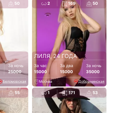
50
2
169
50
ЛИЛЯ, 24 ГОДА
За ночь
За час
За два
За ночь
25000
15000
15000
35000
Беломорская
Москва
Добрынинская
55
1
171
53