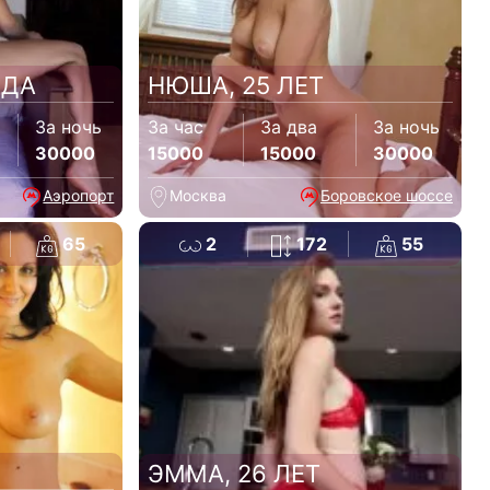
ОДА
НЮША, 25 ЛЕТ
За ночь
За час
За два
За ночь
30000
15000
15000
30000
Аэропорт
Москва
Боровское шоссе
65
2
172
55
ЭММА, 26 ЛЕТ