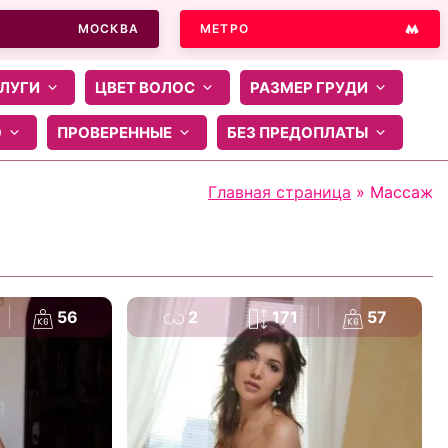
МОСКВА
МЕТРО
ЛУГИ
ЦВЕТ ВОЛОС
РАЗМЕР ГРУДИ
О
ПРОВЕРЕННЫЕ
БЕЗ ПРЕДОПЛАТЫ
Главная страница
»
Массаж
56
2
171
57