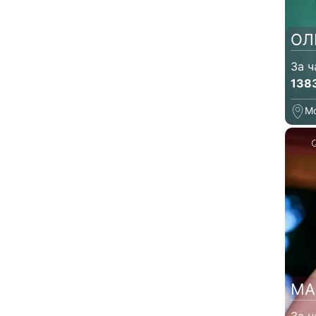
ОЛ
За ч
138
М
МА