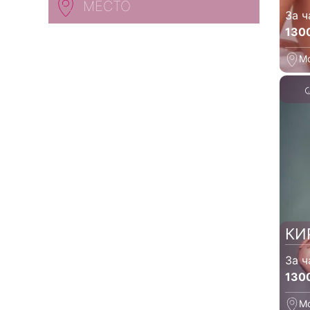
МЕСТО
За ч
130
М
КИ
За ч
130
М