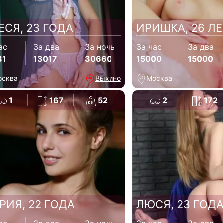
ЕСЯ, 23 ГОДА
ИРИШКА, 26 ЛЕ
ас
За два
За ночь
За час
За два
31
13017
30660
15000
15000
осква
Выхино
Москва
1
167
52
2
172
РИЯ, 22 ГОДА
ЛЮСЯ, 23 ГОД