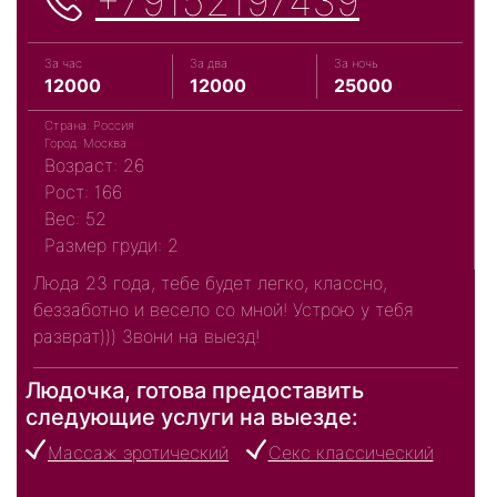
+79152197439
За час
За два
За ночь
12000
12000
25000
Страна: Россия
Город: Москва
Возраст: 26
Рост: 166
Вес: 52
Размер груди: 2
Люда 23 года, тебе будет легко, классно,
беззаботно и весело со мной! Устрою у тебя
разврат))) Звони на выезд!
Людочка, готова предоставить
следующие услуги на выезде:
Массаж эротический
Секс классический