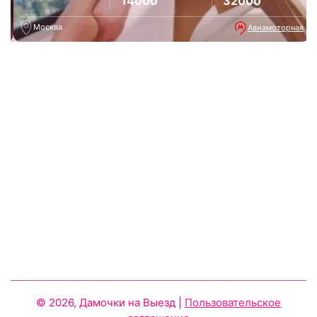
14000
32000
Москва
во
Авиамоторная
© 2026, Дамочки на Выезд
|
Пользовательское